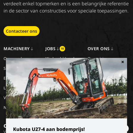
verdeelt enkel topmerken en is een belangrijke referentie
in de sector van constructies voor speciale toepassingen.
Contacteer ons
MACHINERY
JOBS
OVER ONS
10
Onze merken
Werken bij Luyckx
Onze visie
×
Special Applications
Stage/vakantiejob
Onze missie
Eco Applications
Geschiedenis
LX Used Equipment
Verhuurpartners
New old stock
Op de hoogte blijven?
Kubota U27-4 aan bodemprijs!
Volg onze socials