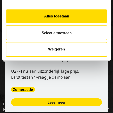
×
Special Applications
Stage/vakantiejob
Onze missie
Eco Applications
Geschiedenis
Alles toestaan
LX Used Equipment
Verhuurpartners
Selectie toestaan
New old stock
Weigeren
Op de hoogte blijven?
Kubota U27-4 aan bodemprijs!
Volg onze socials
U27-4 nu aan uitzonderlijk lage prijs.
Eerst testen? Vraag je demo aan!
Zomeractie
Lees meer
Luyckx
Algemene
Privacy
Digitale
Voorwaarden
Terug
NV
voorwaarden
policy
diensten –
van onze
naar