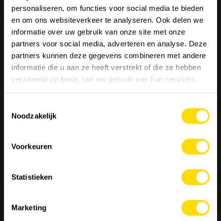
personaliseren, om functies voor social media te bieden
en om ons websiteverkeer te analyseren. Ook delen we
informatie over uw gebruik van onze site met onze
partners voor social media, adverteren en analyse. Deze
partners kunnen deze gegevens combineren met andere
Wij zijn
Luyckx
, Minds & Machinery.
informatie die u aan ze heeft verstrekt of die ze hebben
verzameld op basis van uw gebruik van hun services.
Sinds 1952 staat Luyckx bekend als specialist in de
distributie en service van machines voor de burgerlijke
Toestemmingsselectie
bouwkunde, goederenbehandeling en landbouw. Luyckx
Noodzakelijk
verdeelt enkel topmerken en is een belangrijke referentie
in de sector van constructies voor speciale toepassingen.
Voorkeuren
Contacteer ons
Statistieken
MACHINERY
JOBS
OVER ONS
10
Marketing
Onze merken
Werken bij Luyckx
Onze visie