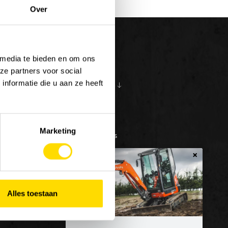
Over
 media te bieden en om ons
ze partners voor social
nformatie die u aan ze heeft
S
OVER ONS
10
en bij Luyckx
Onze visie
e/vakantiejob
Onze missie
Marketing
Geschiedenis
×
Alles toestaan