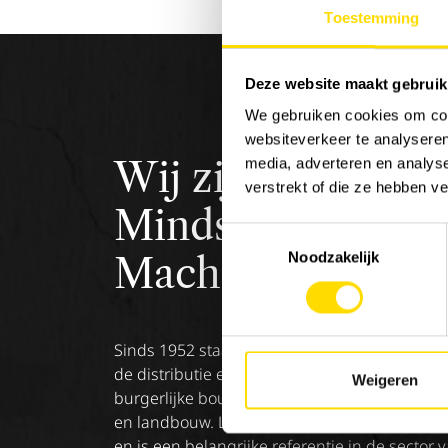
Toestemming
Deze website maakt gebruik
We gebruiken cookies om cont
websiteverkeer te analyseren
Wij zijn
Luyckx
,
media, adverteren en analys
verstrekt of die ze hebben v
Minds &
Toestemmingsselectie
Noodzakelijk
Machinery.
Sinds 1952 staat Luyckx bekend als specialist
de distributie en service van machines voor 
Weigeren
burgerlijke bouwkunde, goederenbehandeli
en landbouw. Luyckx verdeelt enkel topmerk
en is een belangrijke referentie in de sector 