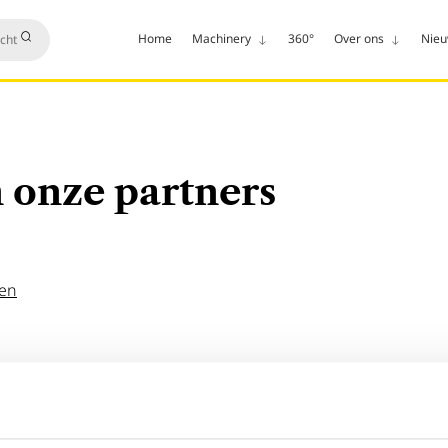
Home
Machinery
360°
Over ons
Nie
 onze partners
den