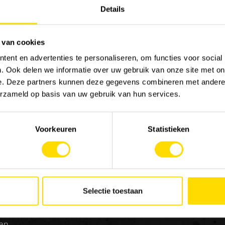
Details
 van cookies
ent en advertenties te personaliseren, om functies voor social
. Ook delen we informatie over uw gebruik van onze site met on
e. Deze partners kunnen deze gegevens combineren met andere i
MACHINERY
JOB
erzameld op basis van uw gebruik van hun services.
Onze merken
Werk
Special Applications
Stag
Voorkeuren
Statistieken
Eco Applications
LX Used Equipment
Verhuurpartners
 in
New old stock
de
Selectie toestaan
ng
en
van