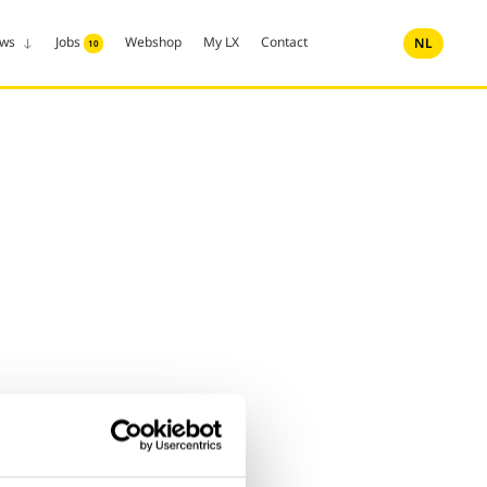
uws
Jobs
Webshop
My LX
Contact
NL
10