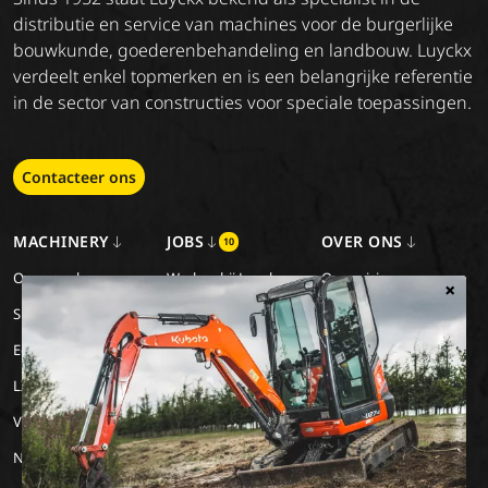
distributie en service van machines voor de burgerlijke
bouwkunde, goederenbehandeling en landbouw. Luyckx
verdeelt enkel topmerken en is een belangrijke referentie
in de sector van constructies voor speciale toepassingen.
Contacteer ons
MACHINERY
JOBS
OVER ONS
10
Onze merken
Werken bij Luyckx
Onze visie
×
Special Applications
Stage/vakantiejob
Onze missie
Eco Applications
Geschiedenis
LX Used Equipment
Verhuurpartners
New old stock