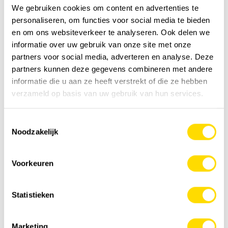
We gebruiken cookies om content en advertenties te
personaliseren, om functies voor social media te bieden
en om ons websiteverkeer te analyseren. Ook delen we
informatie over uw gebruik van onze site met onze
partners voor social media, adverteren en analyse. Deze
partners kunnen deze gegevens combineren met andere
informatie die u aan ze heeft verstrekt of die ze hebben
verzameld op basis van uw gebruik van hun services.
HIAB wspr+ is de nieuwe standaard voor
elektrische hybride kranen
Toestemmingsselectie
Een nieuwe standaard in hybride kranen en een
Noodzakelijk
uitstekende kans om uw bedrijf te laten groeien. HIAB
wspr+ bouwt voort op wat al bewezen...
Nieuws
Voorkeuren
Statistieken
Marketing