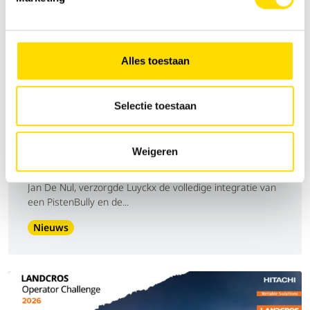
Alles toestaan
Selectie toestaan
Luyckx integreert PistenBully en
machinesturing op Jan De Nul’s Sunfish
kabeltrencher
Weigeren
Voor de Sunfish, de nieuwe intertidale kabeltrencher van
Jan De Nul, verzorgde Luyckx de volledige integratie van
een PistenBully en de...
Nieuws