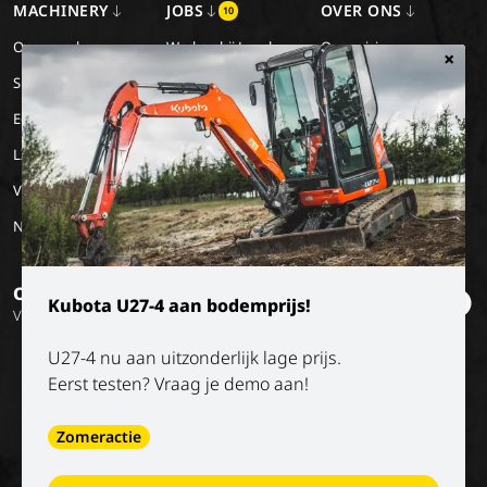
MACHINERY
JOBS
OVER ONS
10
Onze merken
Werken bij Luyckx
Onze visie
×
Special Applications
Stage/vakantiejob
Onze missie
Eco Applications
Geschiedenis
LX Used Equipment
Verhuurpartners
New old stock
Op de hoogte blijven?
Kubota U27-4 aan bodemprijs!
Volg onze socials
U27-4 nu aan uitzonderlijk lage prijs.
Eerst testen? Vraag je demo aan!
Zomeractie