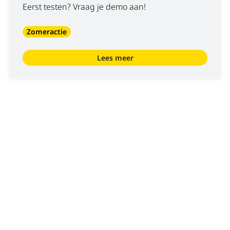
Eerst testen? Vraag je demo aan!
Zomeractie
Lees meer
Wij zijn
Luyckx
, Minds & Machinery.
Sinds 1952 staat Luyckx bekend als specialist in de
distributie en service van machines voor de burgerlijke
bouwkunde, goederenbehandeling en landbouw. Luyckx