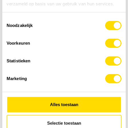
verzameld op basis van uw gebruik van hun services.
Toestemmingsselectie
Noodzakelijk
Voorkeuren
Luyckx 360°:
ontzorging
van A tot Z.
Bij Luyckx gaan we verder dan service — we zijn
Statistieken
een strategische partner die totaaloplossingen
biedt voor elk aspect van bedrijfsvoering. Of het
Marketing
nu gaat om machinebeheer, innovatieve
technologie of gespecialiseerde ondersteuning,
wij staan aan je zijde in elke fase van jouw
activiteiten. Met Luyckx 360° kies je voor een
Alles toestaan
totaalbenadering die jouw succes en
bedrijfscontinuïteit waarborgt.
Selectie toestaan