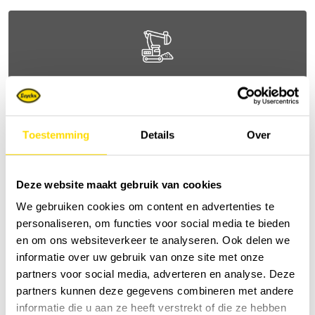
Burgerlijke bouwkunde
Van grondverzet tot infrastructuurwerken: ons
breed gamma aan bouwmachines zorgt voor
Toestemming
Details
Over
maximale efficiëntie op elke werf.
Deze website maakt gebruik van cookies
We gebruiken cookies om content en advertenties te
personaliseren, om functies voor social media te bieden
en om ons websiteverkeer te analyseren. Ook delen we
Special Applications
informatie over uw gebruik van onze site met onze
Luyckx levert niet alleen basismachines, maar we
partners voor social media, adverteren en analyse. Deze
passen ze ook aan naar de specifieke noden van
partners kunnen deze gegevens combineren met andere
onze klanten. Kortom, alleskunners!
informatie die u aan ze heeft verstrekt of die ze hebben