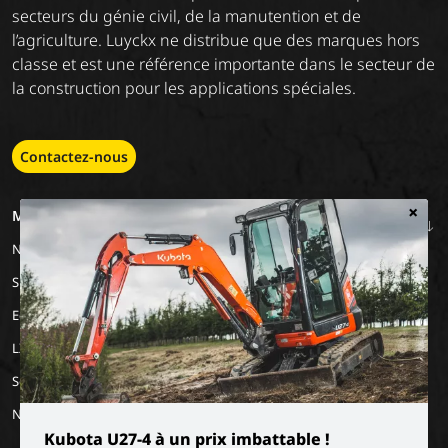
secteurs du génie civil, de la manutention et de
l’agriculture. Luyckx ne distribue que des marques hors
classe et est une référence importante dans le secteur de
la construction pour les applications spéciales.
Contactez-nous
×
MACHINERY
EMPLOIS
A PROPOS DE
NOUS
Nos marques
Travailler chez Luyckx
Notre vision
Stage/emploi de
Special Applications
vacances
Notre mission
Eco Applications
L'histoire
LX Used Equipment
Sociétés de location
New old stock
Kubota U27-4 à un prix imbattable !