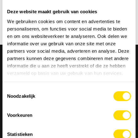
Deze website maakt gebruik van cookies
We gebruiken cookies om content en advertenties te
personaliseren, om functies voor social media te bieden
en om ons websiteverkeer te analyseren. Ook delen we
informatie over uw gebruik van onze site met onze
partners voor social media, adverteren en analyse. Deze
partners kunnen deze gegevens combineren met andere
informatie die u aan ze heeft verstrekt of die ze hebben
verzameld op basis van uw gebruik van hun services.
Wij zijn
Luyckx
, Minds & Machinery.
Toestemmingsselectie
Noodzakelijk
Sinds 1952 staat Luyckx bekend als specialist in de
distributie en service van machines voor de burgerlijke
Voorkeuren
bouwkunde, goederenbehandeling en landbouw. Luyckx
verdeelt enkel topmerken en is een belangrijke referentie
in de sector van constructies voor speciale toepassingen.
Statistieken