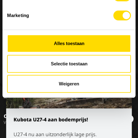
Marketing
Contacteer ons
MACHINERY
JOBS
OVER ONS
10
Alles toestaan
Onze merken
Werken bij Luyckx
Onze visie
×
Special Applications
Stage/vakantiejob
Onze missie
Selectie toestaan
Eco Applications
Geschiedenis
LX Used Equipment
Weigeren
Verhuurpartners
New old stock
Op de hoogte blijven?
Kubota U27-4 aan bodemprijs!
Volg onze socials
U27-4 nu aan uitzonderlijk lage prijs.