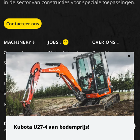
in de sector van constructies voor speciale toepassingen.
Contacteer ons
MACHINERY
JOBS
OVER ONS
10
Onze merken
Werken bij Luyckx
Onze visie
×
Special Applications
Stage/vakantiejob
Onze missie
Eco Applications
Geschiedenis
LX Used Equipment
Verhuurpartners
New old stock
Op de hoogte blijven?
Kubota U27-4 aan bodemprijs!
Volg onze socials