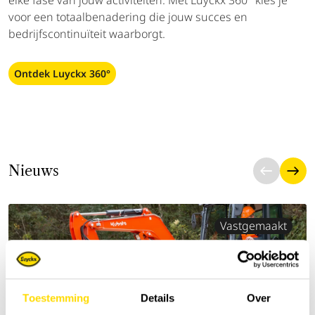
elke fase van jouw activiteiten. Met Luyckx 360° kies je
voor een totaalbenadering die jouw succes en
bedrijfscontinuïteit waarborgt.
Ontdek Luyckx 360°
Nieuws
Vastgemaakt
Toestemming
Details
Over