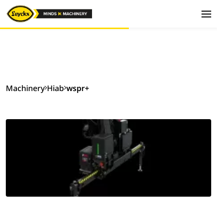
Machinery
Hiab
wspr+