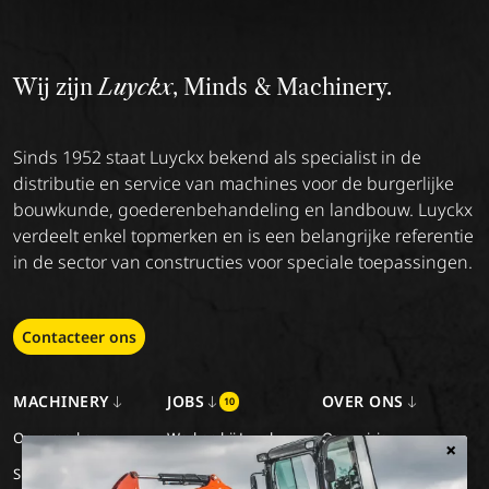
Wij zijn
Luyckx
, Minds & Machinery.
Sinds 1952 staat Luyckx bekend als specialist in de
distributie en service van machines voor de burgerlijke
bouwkunde, goederenbehandeling en landbouw. Luyckx
verdeelt enkel topmerken en is een belangrijke referentie
in de sector van constructies voor speciale toepassingen.
Contacteer ons
MACHINERY
JOBS
OVER ONS
10
Onze merken
Werken bij Luyckx
Onze visie
×
Special Applications
Stage/vakantiejob
Onze missie