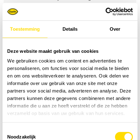
uitlaatgassen, waardoor een gezondere en
stressvrije omgeving wordt gegarandeerd. De
oplossingen van HIAB wspr zijn eenvoudig te
installeren en te gebruiken. HIAB wspr biedt
Toestemming
Details
Over
maximale flexibiliteit als hybride, compatibel met
zowel elektrische als conventionele
brandstofmotoren. Met de vrachtwagenmotor uit,
Deze website maakt gebruik van cookies
verbruiken elektrisch aangedreven kranen minder
We gebruiken cookies om content en advertenties te
energie, wat de bedrijfs- en onderhoudskosten
personaliseren, om functies voor social media te bieden
verlaagt, terwijl ze stille en betrouwbare
en om ons websiteverkeer te analyseren. Ook delen we
manoeuvreerprecisie bieden zonder giftige
informatie over uw gebruik van onze site met onze
dampen.
partners voor social media, adverteren en analyse. Deze
partners kunnen deze gegevens combineren met andere
informatie die u aan ze heeft verstrekt of die ze hebben
verzameld op basis van uw gebruik van hun services.
Vraag een offerte
Toestemmingsselectie
Noodzakelijk