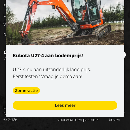
Eco Applications
Geschiedenis
LX Used Equipment
Verhuurpartners
New old stock
Op de hoogte blijven?
Kubota U27-4 aan bodemprijs!
Volg onze socials
U27-4 nu aan uitzonderlijk lage prijs.
Eerst testen? Vraag je demo aan!
Zomeractie
Lees meer
Luyckx
Algemene
Privacy
Digitale
Voorwaarden
Terug
NV
voorwaarden
policy
diensten –
van onze
naar
© 2026
voorwaarden
partners
boven