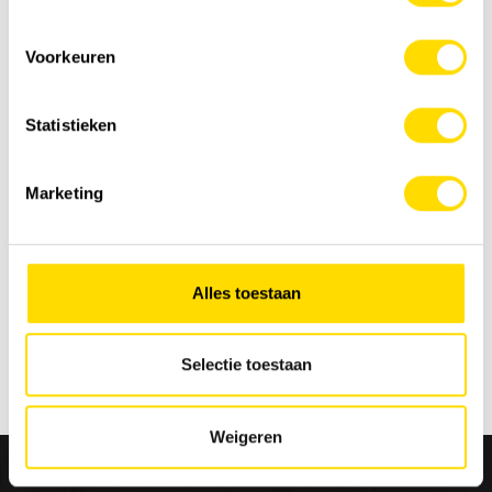
Downloads
Voorkeuren
Brochure HIAB wspr+
Statistieken
Marketing
Alles toestaan
De foto's voorzien in dit document zijn enkel ter indicatie
en kunnen wijzigen naargelang de configuratie. Er
kunnen geen rechten aan worden ontleend.
Selectie toestaan
Weigeren