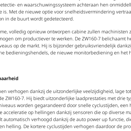
eldetectie- en waarschuwingssysteem achteraan hen onmiddelli
e is. Met de nieuwe optie voor snelheidsvermindering vertr
n in de buurt wordt gedetecteerd.
uime, volledig opnieuw ontworpen cabine zullen machinisten 
rmogen om productiever te werken. De ZW160-7 belichaamt he
niveaus op de markt. Hij is bijzonder gebruiksvriendelijk dank
che bedieningshendels, de nieuwe monitorbediening en het h
baarheid
en verhogen dankzij de uitzonderlijke veelzijdigheid, lage 
de ZW160-7. Hij biedt uitzonderlijke laadprestaties met drie
tsniveaus worden gegarandeerd door snelle cyclustijden, een
de acceleratie op hellingen dankzij sensoren die op diverse 
rdt automatisch verhoogd dankzij de auto power up functie, d
en helling. De kortere cyclustijden verhogen daardoor de prod