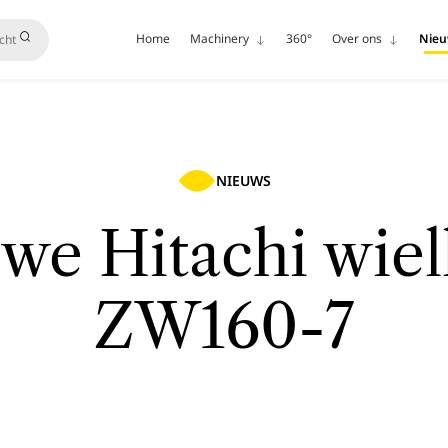
Home
Machinery
360°
Over ons
Nie
NIEUWS
we Hitachi wiel
ZW160-7