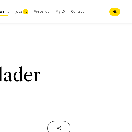
uws
Jobs
Webshop
My LX
Contact
NL
10
lader