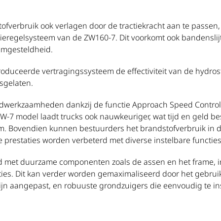
fverbruik ook verlagen door de tractiekracht aan te passen,
ieregelsysteem van de ZW160-7. Dit voorkomt ook bandenslij
emgesteldheid.
oduceerde vertragingssysteem de effectiviteit van de hydros
sgelaten.
laadwerkzaamheden dankzij de functie Approach Speed Contro
-7 model laadt trucks ook nauwkeuriger, wat tijd en geld bes
 Bovendien kunnen bestuurders het brandstofverbruik in d
restaties worden verbeterd met diverse instelbare functies
 met duurzame componenten zoals de assen en het frame, in
ies. Dit kan verder worden gemaximaliseerd door het gebrui
ijn aangepast, en robuuste grondzuigers die eenvoudig te ins