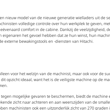
en nieuw model van de nieuwe generatie wielladers uit de s
hinisten volledige controle over hun werkplek te geven, m
eëvenaard comfort in de cabine. Dankzij de veelzijdigheid, 
llen eigenaren het gevoel hebben dat ze hun winst, hun machi
de externe bewakingstools en -diensten van Hitachi.
 alleen voor het welzijn van de machinist, maar ook voor de s
dit opzicht ideaal, want het is de veiligste machine op de mar
emen.
tegen mogelijke gevaren te beschermen, biedt de machine ee
stekende zicht naar achteren en aan weerszijden van de small
en machinisten ook een uitzonderlijk zicht van 270 graden i