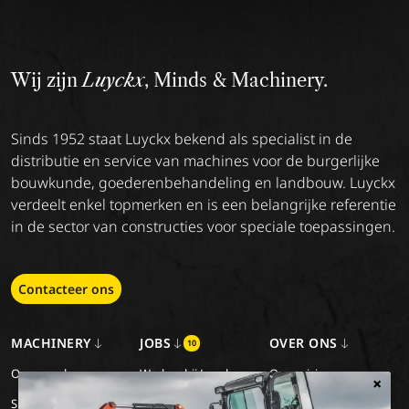
Wij zijn
Luyckx
, Minds & Machinery.
Sinds 1952 staat Luyckx bekend als specialist in de
distributie en service van machines voor de burgerlijke
bouwkunde, goederenbehandeling en landbouw. Luyckx
verdeelt enkel topmerken en is een belangrijke referentie
in de sector van constructies voor speciale toepassingen.
Contacteer ons
MACHINERY
JOBS
OVER ONS
10
Onze merken
Werken bij Luyckx
Onze visie
×
Special Applications
Stage/vakantiejob
Onze missie