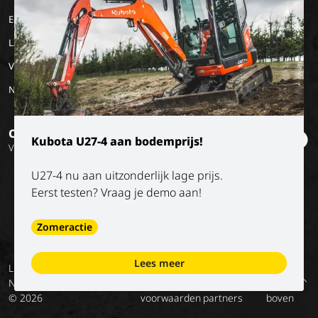
Eco Applications
Geschiedenis
LX Used Equipment
Verhuurpartners
New old stock
Op de hoogte blijven?
Kubota U27-4 aan bodemprijs!
Volg onze socials
U27-4 nu aan uitzonderlijk lage prijs.
Eerst testen? Vraag je demo aan!
Zomeractie
Lees meer
Luyckx
Algemene
Privacy
Digitale
Voorwaarden
Terug
NV
voorwaarden
policy
diensten –
van onze
naar
© 2026
voorwaarden
partners
boven