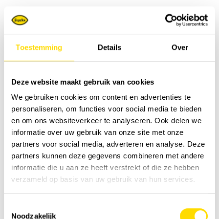
Wij bieden een breed assortiment onderdelen,
afgestemd op uw behoeften. Van originele onderdelen
met ongeëvenaarde kwaliteit tot FleetPro, ons nieuwe
Toestemming
Details
Over
alternatief met een uitstekende prijs-kwaliteitverhouding.
Neem de tijd om dit magazine te lezen en zie hoe onze
originele onderdelen en service uw bedrijf, uw
Deze website maakt gebruik van cookies
doelstellingen en uw gemoedsrust ondersteunen. Samen
We gebruiken cookies om content en advertenties te
maken we van elk seizoen een succes!
personaliseren, om functies voor social media te bieden
en om ons websiteverkeer te analyseren. Ook delen we
Veel leesplezier!
informatie over uw gebruik van onze site met onze
partners voor social media, adverteren en analyse. Deze
partners kunnen deze gegevens combineren met andere
informatie die u aan ze heeft verstrekt of die ze hebben
verzameld op basis van uw gebruik van hun services.
Toestemmingsselectie
Noodzakelijk