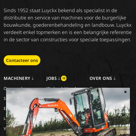
Sinds 1952 staat Luyckx bekend als specialist in de
distributie en service van machines voor de burgerlijke
bouwkunde, goederenbehandeling en landbouw. Luyckx
verdeelt enkel topmerken en is een belangrijke referentie
in de sector van constructies voor speciale toepassingen.
Contacteer ons
MACHINERY
JOBS
OVER ONS
10
Onze merken
Werken bij Luyckx
Onze visie
×
Special Applications
Stage/vakantiejob
Onze missie
Eco Applications
Geschiedenis
LX Used Equipment
Verhuurpartners