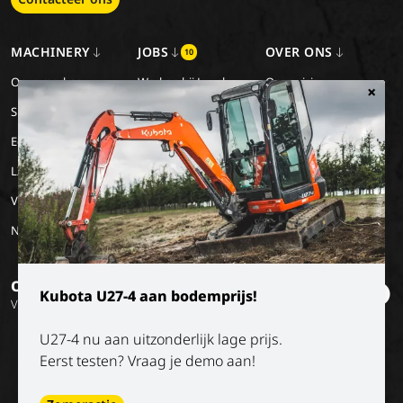
MACHINERY
JOBS
OVER ONS
10
Onze merken
Werken bij Luyckx
Onze visie
×
Special Applications
Stage/vakantiejob
Onze missie
Eco Applications
Geschiedenis
LX Used Equipment
Verhuurpartners
New old stock
Op de hoogte blijven?
Kubota U27-4 aan bodemprijs!
Volg onze socials
U27-4 nu aan uitzonderlijk lage prijs.
Eerst testen? Vraag je demo aan!