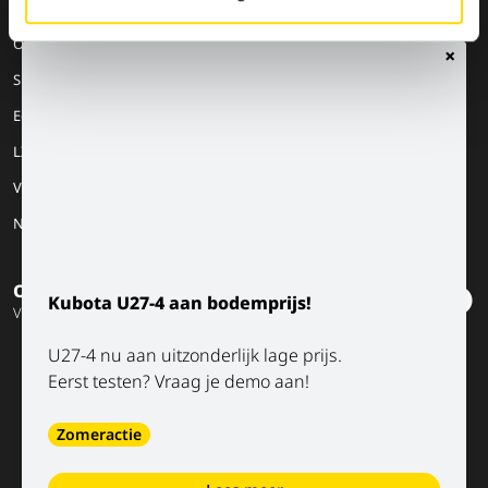
MACHINERY
JOBS
OVER ONS
10
Onze merken
Werken bij Luyckx
Onze visie
×
Special Applications
Stage/vakantiejob
Onze missie
Eco Applications
Geschiedenis
LX Used Equipment
Verhuurpartners
New old stock
Op de hoogte blijven?
Kubota U27-4 aan bodemprijs!
Volg onze socials
U27-4 nu aan uitzonderlijk lage prijs.
Eerst testen? Vraag je demo aan!
Zomeractie