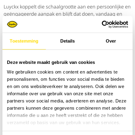
Luyckx koppelt die schaalgrootte aan een persoonlijke en
geëngageerde aanpak en blijft dat doen, vandaag en
morgen.
Na al deze jaren blijft Luyckx sterk verbonden met de
sector waar het allemaal begon: de landbouw.
Toestemming
Details
Over
agriculture.newholland.com
Deze website maakt gebruik van cookies
cnhcapital.com
We gebruiken cookies om content en advertenties te
personaliseren, om functies voor social media te bieden
en om ons websiteverkeer te analyseren. Ook delen we
Sorteer op:
informatie over uw gebruik van onze site met onze
partners voor social media, adverteren en analyse. Deze
partners kunnen deze gegevens combineren met andere
informatie die u aan ze heeft verstrekt of die ze hebben
verzameld op basis van uw gebruik van hun services.