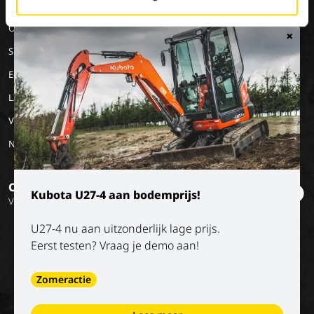
MACHINERY
JOBS
OVER ONS
10
Onze merken
Werken bij Luyckx
Onze visie
×
Special Applications
Stage/vakantiejob
Onze missie
Eco Applications
Geschiedenis
LX Used Equipment
Verhuurpartners
New old stock
Op de hoogte blijven?
Kubota U27-4 aan bodemprijs!
Volg onze socials
U27-4 nu aan uitzonderlijk lage prijs.
Eerst testen? Vraag je demo aan!
Zomeractie