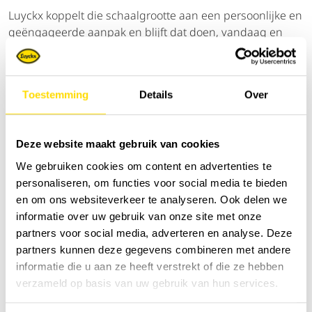
Luyckx koppelt die schaalgrootte aan een persoonlijke en
geëngageerde aanpak en blijft dat doen, vandaag en
morgen.
Na al deze jaren blijft Luyckx sterk verbonden met de
sector waar het allemaal begon: de landbouw.
Toestemming
Details
Over
agriculture.newholland.com
Deze website maakt gebruik van cookies
cnhcapital.com
We gebruiken cookies om content en advertenties te
personaliseren, om functies voor social media te bieden
en om ons websiteverkeer te analyseren. Ook delen we
Sorteer op:
informatie over uw gebruik van onze site met onze
partners voor social media, adverteren en analyse. Deze
partners kunnen deze gegevens combineren met andere
informatie die u aan ze heeft verstrekt of die ze hebben
verzameld op basis van uw gebruik van hun services.