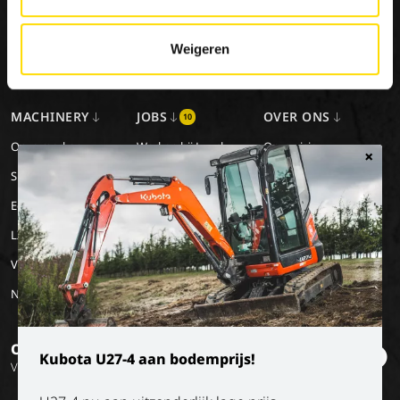
in de sector van constructies voor speciale toepassingen.
Weigeren
Contacteer ons
MACHINERY
JOBS
OVER ONS
10
Onze merken
Werken bij Luyckx
Onze visie
×
Special Applications
Stage/vakantiejob
Onze missie
Eco Applications
Geschiedenis
LX Used Equipment
Verhuurpartners
New old stock
Op de hoogte blijven?
Kubota U27-4 aan bodemprijs!
Volg onze socials