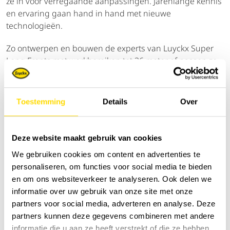
ze in voor verregaande aanpassingen. Jarenlange kennis
en ervaring gaan hand in hand met nieuwe
technologieën.
Zo ontwerpen en bouwen de experts van Luyckx Super
Long Fronts met werkbereiken tot 36 meter of passen ze
graafmachines en dipper dredgers van 200 ton en
zwaarder aan voor offshore werken.
Kortom,
Alleskunners
!
Toestemming
Details
Over
En wanneer Luyckx “alles” zegt, dan bedoelen we dat
letterlijk. Luyckx denkt mee met de markt en ontwikkelt
Deze website maakt gebruik van cookies
nieuwe concepten die beantwoorden aan de noden van
We gebruiken cookies om content en advertenties te
morgen.
personaliseren, om functies voor social media te bieden
Maatwerk op topniveau.
en om ons websiteverkeer te analyseren. Ook delen we
informatie over uw gebruik van onze site met onze
partners voor social media, adverteren en analyse. Deze
partners kunnen deze gegevens combineren met andere
Sorteer op:
informatie die u aan ze heeft verstrekt of die ze hebben