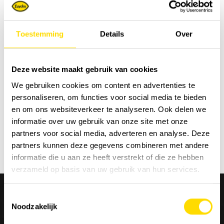
bijdrage kunnen leveren aan een duurzame samenleving
voor de volgende generatie.
Toestemming
Details
Over
hitachicm.com/eu
Deze website maakt gebruik van cookies
We gebruiken cookies om content en advertenties te
Sorteer op:
personaliseren, om functies voor social media te bieden
en om ons websiteverkeer te analyseren. Ook delen we
informatie over uw gebruik van onze site met onze
partners voor social media, adverteren en analyse. Deze
partners kunnen deze gegevens combineren met andere
informatie die u aan ze heeft verstrekt of die ze hebben
verzameld op basis van uw gebruik van hun services.
Toestemmingsselectie
Noodzakelijk