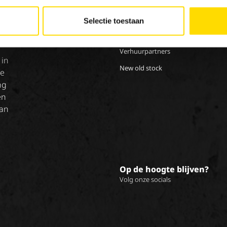
Special Applications
Stag
Eco Applications
Selectie toestaan
LX Used Equipment
Verhuurpartners
 in
New old stock
de
ng
en
van
Op de hoogte blijven?
Volg onze socials