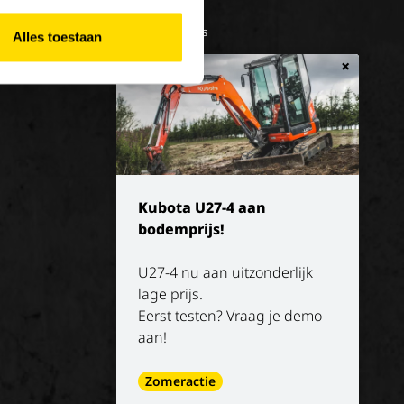
e/vakantiejob
Onze missie
Geschiedenis
Alles toestaan
×
Kubota U27-4 aan
bodemprijs!
U27-4 nu aan uitzonderlijk
lage prijs.
Eerst testen? Vraag je demo
aan!
Zomeractie