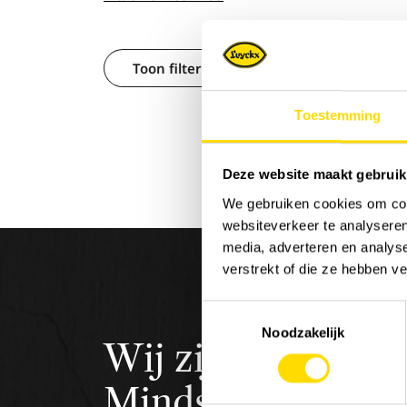
Toon filters
Toestemming
Deze website maakt gebruik
We gebruiken cookies om cont
websiteverkeer te analyseren
media, adverteren en analys
verstrekt of die ze hebben v
Toestemmingsselectie
Noodzakelijk
Wij zijn
Luyckx
,
Minds &