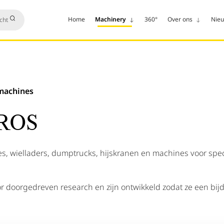
Home
Machinery
360°
Over ons
Nie
machines
CROS
s, wielladers, dumptrucks, hijskranen en machines voor spe
or doorgedreven research en zijn ontwikkeld zodat ze een b