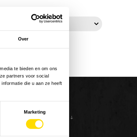
teer op:
Over
 media te bieden en om ons
ze partners voor social
nformatie die u aan ze heeft
Marketing
S
OVER ONS
10
en bij Luyckx
Onze visie