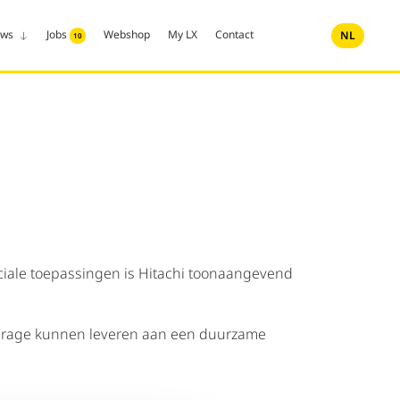
uws
Jobs
Webshop
My LX
Contact
NL
10
ciale toepassingen is Hitachi toonaangevend
ijdrage kunnen leveren aan een duurzame