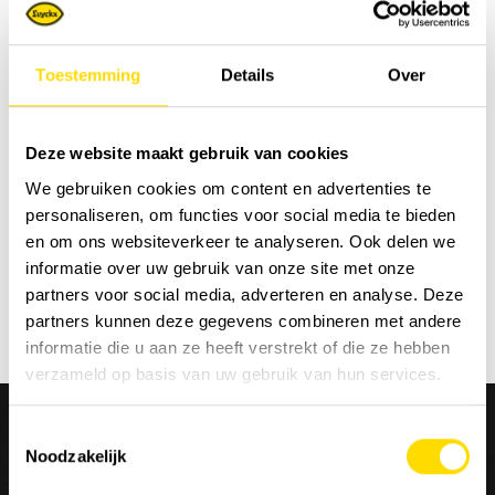
bijdrage kunnen leveren aan een duurzame samenleving
voor de volgende generatie.
Toestemming
Details
Over
hitachicm.com/eu
Deze website maakt gebruik van cookies
We gebruiken cookies om content en advertenties te
Sorteer op:
personaliseren, om functies voor social media te bieden
en om ons websiteverkeer te analyseren. Ook delen we
informatie over uw gebruik van onze site met onze
partners voor social media, adverteren en analyse. Deze
partners kunnen deze gegevens combineren met andere
informatie die u aan ze heeft verstrekt of die ze hebben
verzameld op basis van uw gebruik van hun services.
Toestemmingsselectie
Noodzakelijk