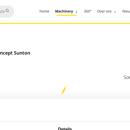
Home
Machinery
360°
Over ons
Nie
oncept Sunton
Sor
Details