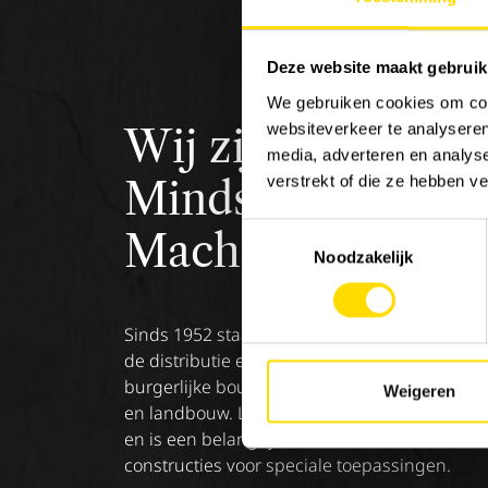
Deze website maakt gebruik
We gebruiken cookies om cont
websiteverkeer te analyseren
Wij zijn
Luyckx
,
media, adverteren en analys
verstrekt of die ze hebben v
Minds &
Toestemmingsselectie
Machinery.
Noodzakelijk
Sinds 1952 staat Luyckx bekend als specialist
de distributie en service van machines voor 
burgerlijke bouwkunde, goederenbehandeli
Weigeren
en landbouw. Luyckx verdeelt enkel topmerk
en is een belangrijke referentie in de sector 
constructies voor speciale toepassingen.