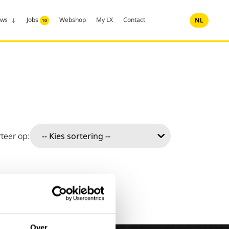
uws
Jobs
Webshop
My LX
Contact
NL
10
teer op:
Over