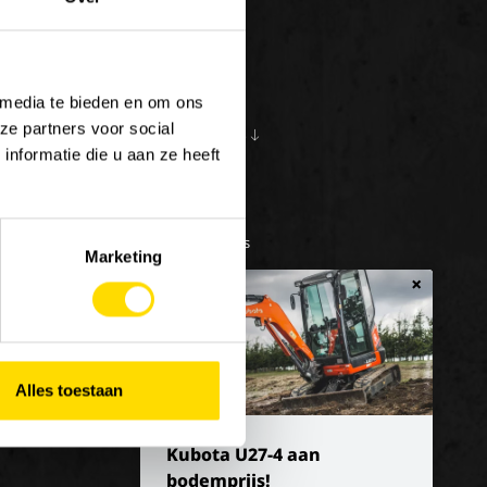
 media te bieden en om ons
ze partners voor social
S
OVER ONS
10
nformatie die u aan ze heeft
en bij Luyckx
Onze visie
e/vakantiejob
Onze missie
Geschiedenis
Marketing
×
Alles toestaan
Kubota U27-4 aan
bodemprijs!