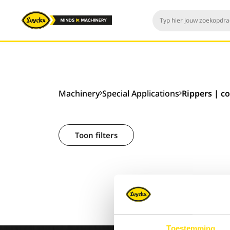
Machinery
Special Applications
Rippers | c
Toon filters
Toestemming