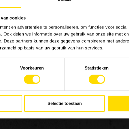
 van cookies
ent en advertenties te personaliseren, om functies voor social
. Ook delen we informatie over uw gebruik van onze site met on
MACHINERY
JOB
e. Deze partners kunnen deze gegevens combineren met andere i
Onze merken
Werk
erzameld op basis van uw gebruik van hun services.
Special Applications
Stag
Eco Applications
Voorkeuren
Statistieken
LX Used Equipment
Verhuurpartners
 in
New old stock
de
ng
Selectie toestaan
en
van