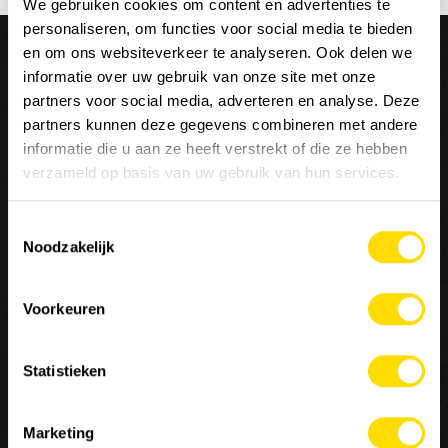
We gebruiken cookies om content en advertenties te
personaliseren, om functies voor social media te bieden
en om ons websiteverkeer te analyseren. Ook delen we
informatie over uw gebruik van onze site met onze
partners voor social media, adverteren en analyse. Deze
partners kunnen deze gegevens combineren met andere
Wij zijn
Luyckx
, Minds & Machinery.
informatie die u aan ze heeft verstrekt of die ze hebben
verzameld op basis van uw gebruik van hun services.
Sinds 1952 staat Luyckx bekend als specialist in de
Toestemmingsselectie
distributie en service van machines voor de burgerlijke
Noodzakelijk
bouwkunde, goederenbehandeling en landbouw. Luyckx
verdeelt enkel topmerken en is een belangrijke referentie
in de sector van constructies voor speciale toepassingen.
Voorkeuren
Statistieken
Contacteer ons
Marketing
MACHINERY
JOBS
OVER ONS
10