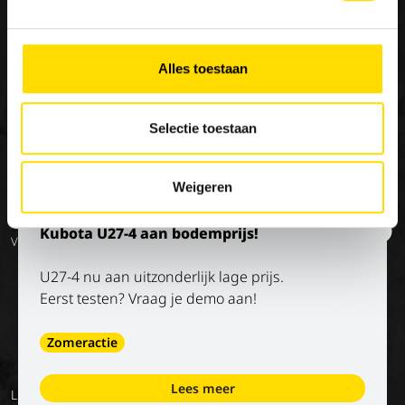
Onze merken
Werken bij Luyckx
Onze visie
×
Special Applications
Stage/vakantiejob
Onze missie
Alles toestaan
Eco Applications
Geschiedenis
LX Used Equipment
Selectie toestaan
Verhuurpartners
New old stock
Weigeren
Op de hoogte blijven?
Kubota U27-4 aan bodemprijs!
Volg onze socials
U27-4 nu aan uitzonderlijk lage prijs.
Eerst testen? Vraag je demo aan!
Zomeractie
Lees meer
Luyckx
Algemene
Privacy
Digitale
Voorwaarden
Terug