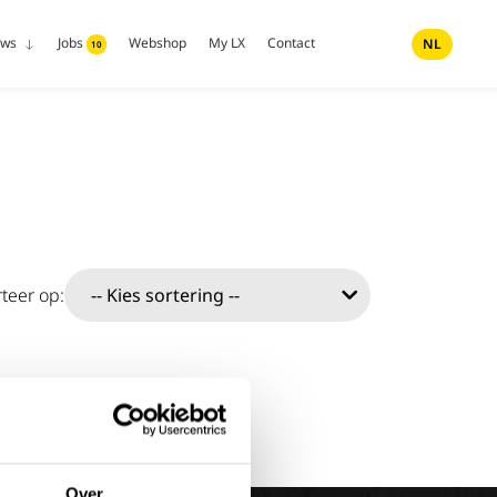
uws
Jobs
Webshop
My LX
Contact
NL
10
teer op:
Over