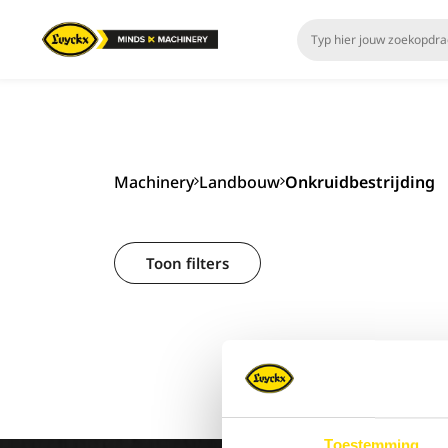
Machinery
Landbouw
Onkruidbestrijding
Toon filters
Toestemming