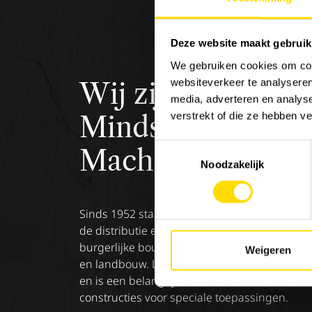
Deze website maakt gebruik
We gebruiken cookies om cont
websiteverkeer te analyseren
Wij zijn
Luyckx
,
media, adverteren en analys
verstrekt of die ze hebben v
Minds &
Toestemmingsselectie
Machinery.
Noodzakelijk
Sinds 1952 staat Luyckx bekend als specialist
de distributie en service van machines voor 
burgerlijke bouwkunde, goederenbehandeli
Weigeren
en landbouw. Luyckx verdeelt enkel topmerk
en is een belangrijke referentie in de sector 
constructies voor speciale toepassingen.