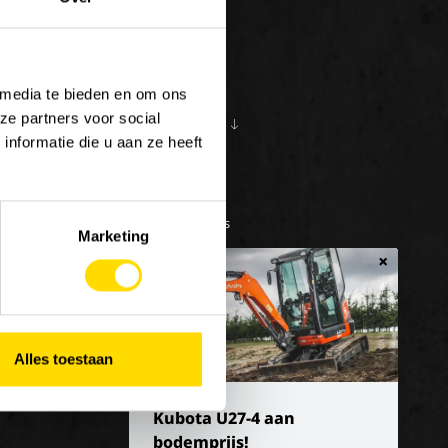
 media te bieden en om ons
ze partners voor social
S
OVER ONS
10
nformatie die u aan ze heeft
en bij Luyckx
Onze visie
e/vakantiejob
Onze missie
Geschiedenis
Marketing
×
Alles toestaan
Kubota U27-4 aan
bodemprijs!