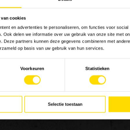
 van cookies
ent en advertenties te personaliseren, om functies voor social
. Ook delen we informatie over uw gebruik van onze site met on
MACHINERY
JOB
e. Deze partners kunnen deze gegevens combineren met andere i
Onze merken
Werk
erzameld op basis van uw gebruik van hun services.
Special Applications
Stag
Eco Applications
Voorkeuren
Statistieken
LX Used Equipment
Verhuurpartners
 in
New old stock
de
ng
Selectie toestaan
en
van