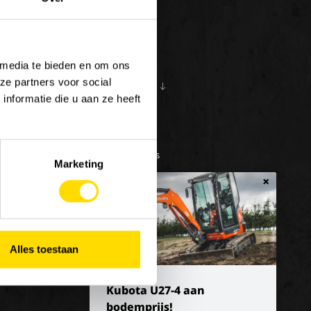
 media te bieden en om ons
ze partners voor social
S
OVER ONS
10
nformatie die u aan ze heeft
en bij Luyckx
Onze visie
e/vakantiejob
Onze missie
Geschiedenis
Marketing
×
Alles toestaan
Kubota U27-4 aan
bodemprijs!