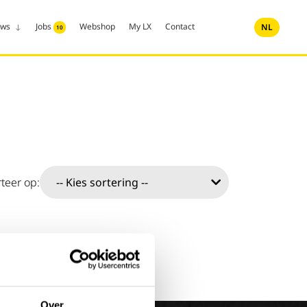
uws
Jobs
Webshop
My LX
Contact
NL
10
teer op:
Over