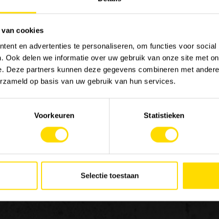
 van cookies
ent en advertenties te personaliseren, om functies voor social
. Ook delen we informatie over uw gebruik van onze site met on
MACHINERY
JOB
e. Deze partners kunnen deze gegevens combineren met andere i
Onze merken
Werk
erzameld op basis van uw gebruik van hun services.
Special Applications
Stag
Eco Applications
Voorkeuren
Statistieken
LX Used Equipment
Verhuurpartners
 in
New old stock
de
ng
Selectie toestaan
en
van