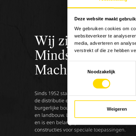
Deze website maakt gebruik
We gebruiken cookies om cont
websiteverkeer te analyseren
Wij zijn
Luyckx
,
media, adverteren en analys
verstrekt of die ze hebben v
Minds &
Toestemmingsselectie
Machinery.
Noodzakelijk
Sinds 1952 staat Luyckx bekend als specialist
de distributie en service van machines voor 
burgerlijke bouwkunde, goederenbehandeli
Weigeren
en landbouw. Luyckx verdeelt enkel topmerk
en is een belangrijke referentie in de sector 
constructies voor speciale toepassingen.