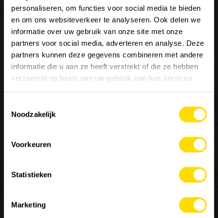
personaliseren, om functies voor social media te bieden
en om ons websiteverkeer te analyseren. Ook delen we
informatie over uw gebruik van onze site met onze
partners voor social media, adverteren en analyse. Deze
partners kunnen deze gegevens combineren met andere
Wij zijn
Luyckx
, Minds & Machinery.
informatie die u aan ze heeft verstrekt of die ze hebben
verzameld op basis van uw gebruik van hun services.
Sinds 1952 staat Luyckx bekend als specialist in de
distributie en service van machines voor de burgerlijke
Toestemmingsselectie
bouwkunde, goederenbehandeling en landbouw. Luyckx
Noodzakelijk
verdeelt enkel topmerken en is een belangrijke referentie
in de sector van constructies voor speciale toepassingen.
Voorkeuren
Contacteer ons
Statistieken
MACHINERY
JOBS
OVER ONS
10
Marketing
Onze merken
Werken bij Luyckx
Onze visie