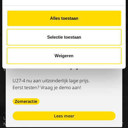
×
Special Applications
Stage/vakantiejob
Onze missie
Eco Applications
Geschiedenis
Alles toestaan
LX Used Equipment
Verhuurpartners
Selectie toestaan
New old stock
Weigeren
Op de hoogte blijven?
Kubota U27-4 aan bodemprijs!
Volg onze socials
U27-4 nu aan uitzonderlijk lage prijs.
Eerst testen? Vraag je demo aan!
Zomeractie
Lees meer
Luyckx
Algemene
Privacy
Digitale
Voorwaarden
Terug
NV
voorwaarden
policy
diensten –
van onze
naar