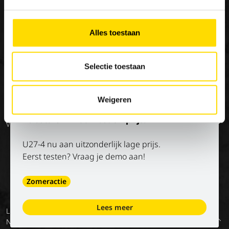
×
Special Applications
Stage/vakantiejob
Onze missie
Eco Applications
Geschiedenis
Alles toestaan
LX Used Equipment
Verhuurpartners
Selectie toestaan
New old stock
Weigeren
Op de hoogte blijven?
Kubota U27-4 aan bodemprijs!
Volg onze socials
U27-4 nu aan uitzonderlijk lage prijs.
Eerst testen? Vraag je demo aan!
Zomeractie
Lees meer
Luyckx
Algemene
Privacy
Digitale
Voorwaarden
Terug
NV
voorwaarden
policy
diensten –
van onze
naar