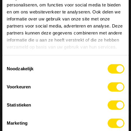
personaliseren, om functies voor social media te bieden
en om ons websiteverkeer te analyseren. Ook delen we
informatie over uw gebruik van onze site met onze
partners voor social media, adverteren en analyse. Deze
partners kunnen deze gegevens combineren met andere
Wij zijn
Luyckx
, Minds & Machinery.
informatie die u aan ze heeft verstrekt of die ze hebben
verzameld op basis van uw gebruik van hun services.
Sinds 1952 staat Luyckx bekend als specialist in de
distributie en service van machines voor de burgerlijke
Toestemmingsselectie
bouwkunde, goederenbehandeling en landbouw. Luyckx
Noodzakelijk
verdeelt enkel topmerken en is een belangrijke referentie
in de sector van constructies voor speciale toepassingen.
Voorkeuren
Contacteer ons
Statistieken
MACHINERY
JOBS
OVER ONS
10
Marketing
Onze merken
Werken bij Luyckx
Onze visie