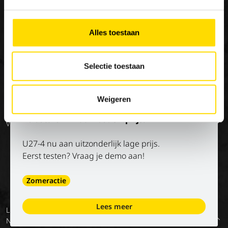
×
Special Applications
Stage/vakantiejob
Onze missie
Eco Applications
Geschiedenis
Alles toestaan
LX Used Equipment
Verhuurpartners
Selectie toestaan
New old stock
Weigeren
Op de hoogte blijven?
Kubota U27-4 aan bodemprijs!
Volg onze socials
U27-4 nu aan uitzonderlijk lage prijs.
Eerst testen? Vraag je demo aan!
Zomeractie
Lees meer
Luyckx
Algemene
Privacy
Digitale
Voorwaarden
Terug
NV
voorwaarden
policy
diensten –
van onze
naar