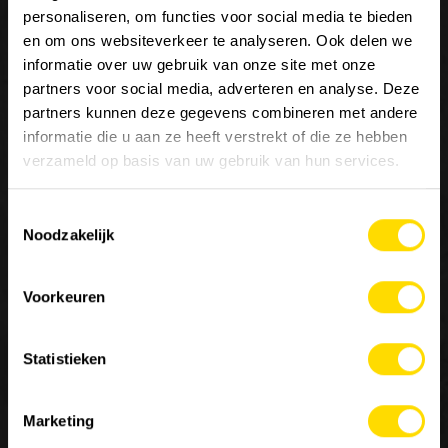
personaliseren, om functies voor social media te bieden
en om ons websiteverkeer te analyseren. Ook delen we
informatie over uw gebruik van onze site met onze
partners voor social media, adverteren en analyse. Deze
partners kunnen deze gegevens combineren met andere
Wij zijn
Luyckx
, Minds & Machinery.
informatie die u aan ze heeft verstrekt of die ze hebben
verzameld op basis van uw gebruik van hun services.
Sinds 1952 staat Luyckx bekend als specialist in de
distributie en service van machines voor de burgerlijke
Toestemmingsselectie
bouwkunde, goederenbehandeling en landbouw. Luyckx
Noodzakelijk
verdeelt enkel topmerken en is een belangrijke referentie
in de sector van constructies voor speciale toepassingen.
Voorkeuren
Contacteer ons
Statistieken
MACHINERY
JOBS
OVER ONS
10
Marketing
Onze merken
Werken bij Luyckx
Onze visie