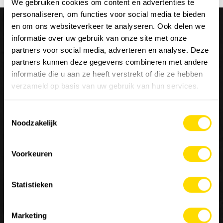
We gebruiken cookies om content en advertenties te
personaliseren, om functies voor social media te bieden
en om ons websiteverkeer te analyseren. Ook delen we
informatie over uw gebruik van onze site met onze
partners voor social media, adverteren en analyse. Deze
partners kunnen deze gegevens combineren met andere
Wij zijn
Luyckx
, Minds & Machinery.
informatie die u aan ze heeft verstrekt of die ze hebben
verzameld op basis van uw gebruik van hun services.
Sinds 1952 staat Luyckx bekend als specialist in de
Toestemmingsselectie
distributie en service van machines voor de burgerlijke
Noodzakelijk
bouwkunde, goederenbehandeling en landbouw. Luyckx
verdeelt enkel topmerken en is een belangrijke referentie
in de sector van constructies voor speciale toepassingen.
Voorkeuren
Statistieken
Contacteer ons
Marketing
MACHINERY
JOBS
OVER ONS
10