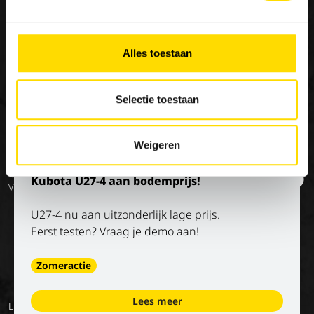
Onze merken
Werken bij Luyckx
Onze visie
×
Special Applications
Stage/vakantiejob
Onze missie
Alles toestaan
Eco Applications
Geschiedenis
LX Used Equipment
Selectie toestaan
Verhuurpartners
New old stock
Weigeren
Op de hoogte blijven?
Kubota U27-4 aan bodemprijs!
Volg onze socials
U27-4 nu aan uitzonderlijk lage prijs.
Eerst testen? Vraag je demo aan!
Zomeractie
Lees meer
Luyckx
Algemene
Privacy
Digitale
Voorwaarden
Terug