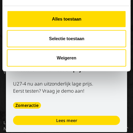
×
Special Applications
Stage/vakantiejob
Onze missie
Eco Applications
Geschiedenis
Alles toestaan
LX Used Equipment
Verhuurpartners
Selectie toestaan
New old stock
Weigeren
Op de hoogte blijven?
Kubota U27-4 aan bodemprijs!
Volg onze socials
U27-4 nu aan uitzonderlijk lage prijs.
Eerst testen? Vraag je demo aan!
Zomeractie
Lees meer
Luyckx
Algemene
Privacy
Digitale
Voorwaarden
Terug
NV
voorwaarden
policy
diensten –
van onze
naar