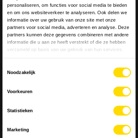
personaliseren, om functies voor social media te bieden
en om ons websiteverkeer te analyseren. Ook delen we
informatie over uw gebruik van onze site met onze
partners voor social media, adverteren en analyse. Deze
partners kunnen deze gegevens combineren met andere
Wij zijn
Luyckx
, Minds & Machinery.
informatie die u aan ze heeft verstrekt of die ze hebben
verzameld op basis van uw gebruik van hun services.
Sinds 1952 staat Luyckx bekend als specialist in de
distributie en service van machines voor de burgerlijke
Toestemmingsselectie
bouwkunde, goederenbehandeling en landbouw. Luyckx
Noodzakelijk
verdeelt enkel topmerken en is een belangrijke referentie
in de sector van constructies voor speciale toepassingen.
Voorkeuren
Contacteer ons
Statistieken
MACHINERY
JOBS
OVER ONS
10
Marketing
Onze merken
Werken bij Luyckx
Onze visie