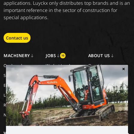
applications. Luyckx only distributes top brands and is an
important reference in the sector of construction for
special applications.
Contact us
MACHINERY
JOBS
ABOUT US
10
Our brands
Work at Luyckx
Our vision
×
Special Applications
Internship/holiday job
Our mission
Eco Applications
History
LX Used Equipment
Rental partners
New old stock
Want to stay informed?