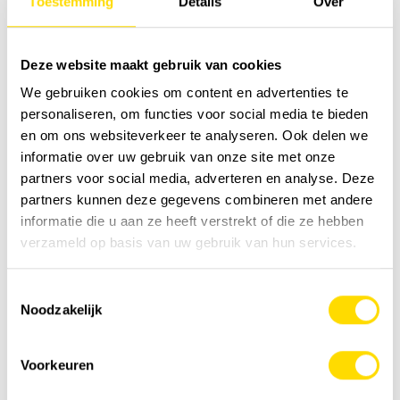
Toestemming
Details
Over
Deze website maakt gebruik van cookies
Luyckx Special Applications ZX870 |
We gebruiken cookies om content en advertenties te
ZX890 Starfish
personaliseren, om functies voor social media te bieden
Raised excavators | concept Starfish
en om ons websiteverkeer te analyseren. Ook delen we
informatie over uw gebruik van onze site met onze
Special Applications
partners voor social media, adverteren en analyse. Deze
partners kunnen deze gegevens combineren met andere
informatie die u aan ze heeft verstrekt of die ze hebben
Request a quote
verzameld op basis van uw gebruik van hun services.
Toestemmingsselectie
Noodzakelijk
Voorkeuren