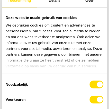
Toestemming
Details
Over
Deze website maakt gebruik van cookies
Luyckx Special Applications ZX870 |
We gebruiken cookies om content en advertenties te
ZX890 Starfish
personaliseren, om functies voor social media te bieden
Excavatrices surélevées | concept Starfish
en om ons websiteverkeer te analyseren. Ook delen we
informatie over uw gebruik van onze site met onze
Special Applications
partners voor social media, adverteren en analyse. Deze
partners kunnen deze gegevens combineren met andere
informatie die u aan ze heeft verstrekt of die ze hebben
Demande de devis
verzameld op basis van uw gebruik van hun services.
Toestemmingsselectie
Noodzakelijk
Voorkeuren