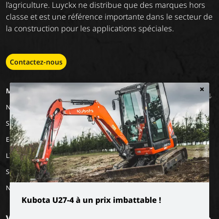
l’agriculture. Luyckx ne distribue que des marques hors
classe et est une référence importante dans le secteur de
la construction pour les applications spéciales.
Contactez-nous
×
MACHINERY
EMPLOIS
A PROPOS DE
NOUS
Nos marques
Travailler chez Luyckx
Notre vision
Stage/emploi de
Special Applications
vacances
Notre mission
Eco Applications
L'histoire
LX Used Equipment
Sociétés de location
New old stock
Kubota U27-4 à un prix imbattable !
Vous voulez rester informé ?