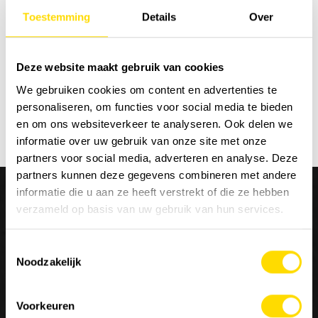
Toestemming
Details
Over
Sort by:
Deze website maakt gebruik van cookies
We gebruiken cookies om content en advertenties te
personaliseren, om functies voor social media te bieden
en om ons websiteverkeer te analyseren. Ook delen we
informatie over uw gebruik van onze site met onze
partners voor social media, adverteren en analyse. Deze
partners kunnen deze gegevens combineren met andere
informatie die u aan ze heeft verstrekt of die ze hebben
verzameld op basis van uw gebruik van hun services.
Toestemmingsselectie
We are
Luyckx
, Minds & Machinery.
Noodzakelijk
Since 1952, Luyckx has been known as specialist in the
Voorkeuren