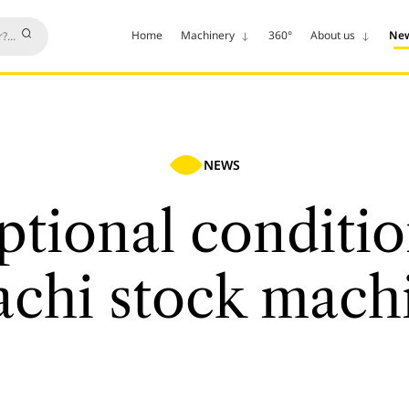
Home
Machinery
360°
About us
Ne
NEWS
ptional conditio
achi stock mach