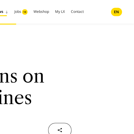
ws
Jobs
Webshop
My LX
Contact
EN
10
ns on
ines