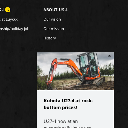
S
ABOUT US
10
 at Luyckx
Our vision
rnship/holiday job
Our mission
History
×
Kubota U27-4 at rock-
bottom prices!
U27-4 now at an