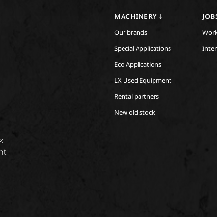
MACHINERY
JOB
Our brands
Work
Special Applications
Inte
Eco Applications
LX Used Equipment
Rental partners
New old stock
x
nt