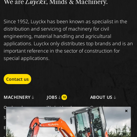
We are
Luyckx
, Minds & Machinery.
Since 1952, Luyckx has been known as specialist in the
distribution and servicing of machinery for civil
engineering, material handling and agricultural
applications. Luyckx only distributes top brands and is an
important reference in the sector of construction for
special applications.
Contact us
MACHINERY
JOBS
ABOUT US
10
Our brands
Work at Luyckx
Our vision
×
Special Applications
Internship/holiday job
Our mission
Eco Applications
History