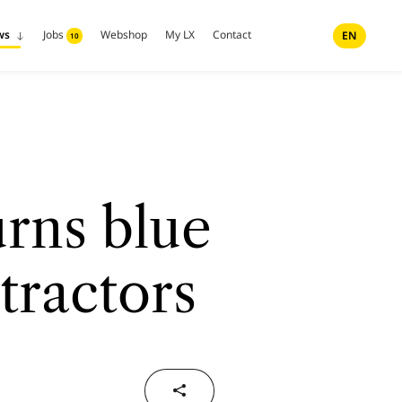
ws
Jobs
Webshop
My LX
Contact
EN
10
urns blue
tractors