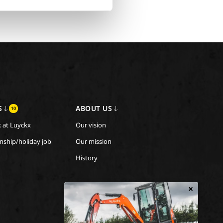
S
ABOUT US
10
 at Luyckx
Our vision
rnship/holiday job
Our mission
History
×