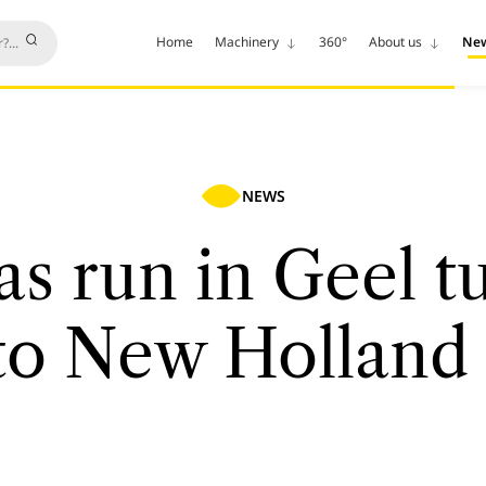
Home
Machinery
360°
About us
Ne
NEWS
s run in Geel t
to New Holland 