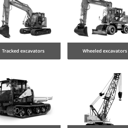
Tracked excavators
Wheeled excavators