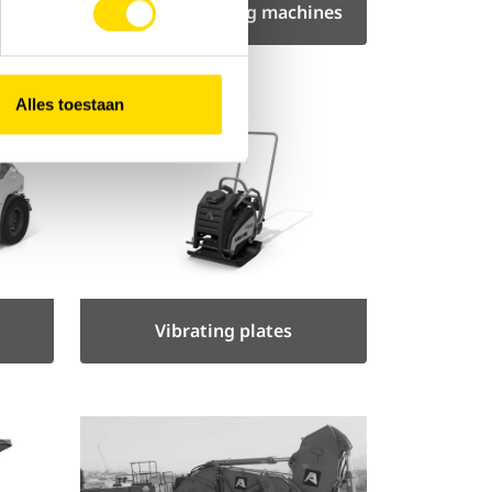
Material handling machines
Alles toestaan
Vibrating plates