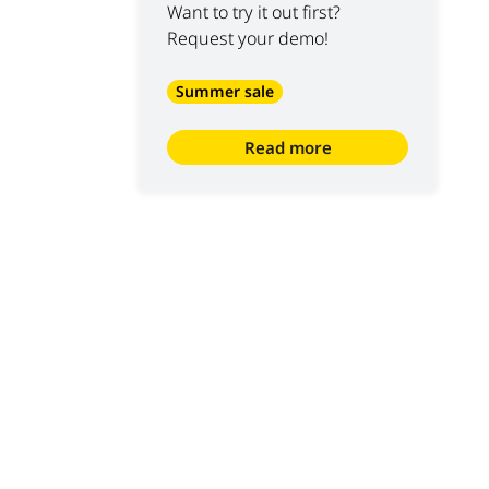
Want to try it out first?
Request your demo!
Summer sale
Read more
S
ABOUT US
10
 at Luyckx
Our vision
rnship/holiday job
Our mission