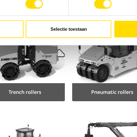
Telescopic cranes
Swamp excavators
Selectie toestaan
Trench rollers
Pneumatic rollers