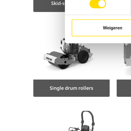
Skid-steer loaders
Weigeren
Single drum rollers