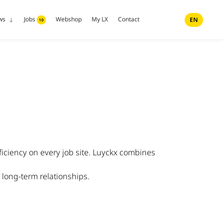
ws
Jobs
Webshop
My LX
Contact
EN
10
iciency on every job site. Luyckx combines
 long-term relationships.