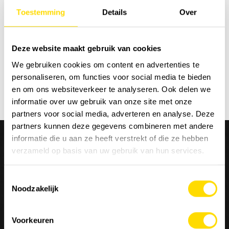
Toestemming
Details
Over
Sort by:
Deze website maakt gebruik van cookies
We gebruiken cookies om content en advertenties te
personaliseren, om functies voor social media te bieden
en om ons websiteverkeer te analyseren. Ook delen we
informatie over uw gebruik van onze site met onze
partners voor social media, adverteren en analyse. Deze
partners kunnen deze gegevens combineren met andere
informatie die u aan ze heeft verstrekt of die ze hebben
verzameld op basis van uw gebruik van hun services.
Toestemmingsselectie
We are
Luyckx
, Minds & Machinery.
Noodzakelijk
Since 1952, Luyckx has been known as specialist in the
Voorkeuren