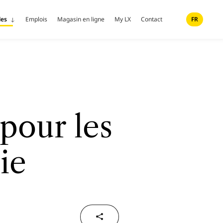
les
Emplois
Magasin en ligne
My LX
Contact
FR
pour les
ie