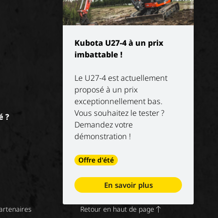
Kubota U27-4 à un prix
imbattable !
Le U27-4 est actuellement
proposé à un prix
exceptionnellement bas.
Vous souhaitez le tester ?
é ?
Demandez votre
démonstration !
Offre d'été
En savoir plus
artenaires
Retour en haut de page