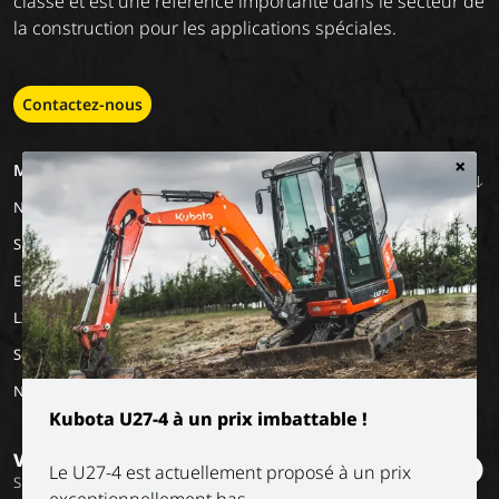
classe et est une référence importante dans le secteur de
la construction pour les applications spéciales.
Contactez-nous
×
MACHINERY
EMPLOIS
A PROPOS DE
NOUS
Nos marques
Travailler chez Luyckx
Notre vision
Stage/emploi de
Special Applications
vacances
Notre mission
Eco Applications
L'histoire
LX Used Equipment
Sociétés de location
New old stock
Kubota U27-4 à un prix imbattable !
Vous voulez rester informé ?
Le U27-4 est actuellement proposé à un prix
Suivez nos réseaux sociaux