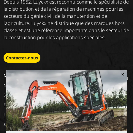
Depuis 1952, Luyckx est reconnu comme le spécialiste de
la distribution et de la réparation de machines pour les
secteurs du génie civil, de la manutention et de
l’agriculture. Luyckx ne distribue que des marques hors
classe et est une référence importante dans le secteur de
la construction pour les applications spéciales.
Contactez-nous
×
MACHINERY
EMPLOIS
A PROPOS DE
NOUS
Nos marques
Travailler chez Luyckx
Notre vision
Stage/emploi de
Special Applications
vacances
Notre mission
Eco Applications
L'histoire
LX Used Equipment
Sociétés de location