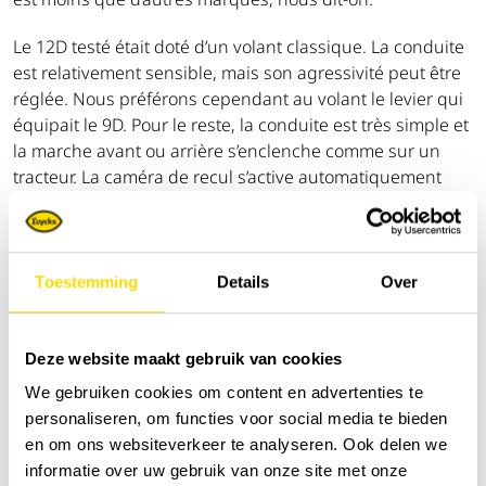
Le 12D testé était doté d’un volant classique. La conduite
est relativement sensible, mais son agressivité peut être
réglée. Nous préférons cependant au volant le levier qui
équipait le 9D. Pour le reste, la conduite est très simple et
la marche avant ou arrière s’enclenche comme sur un
tracteur. La caméra de recul s’active automatiquement
lorsque la marche arrière est mise. Lors de l’activation de
la benne, le régime moteur augmente immédiatement. Il
s’agit, là aussi, d’un paramètre réglable. Sur une aire de
test gorgée d’eau, nous nous sommes rendu compte que
Toestemming
Details
Over
l’engin traverse facilement les zones inondées, tout en
négociant les pentes en douceur, même à vitesse
maximum.
Deze website maakt gebruik van cookies
We gebruiken cookies om content en advertenties te
Applications multiples
personaliseren, om functies voor social media te bieden
en om ons websiteverkeer te analyseren. Ook delen we
Nous n’avons pas pu tester la version châssis, mais son
informatie over uw gebruik van onze site met onze
comportement est en principe identique à celui de la