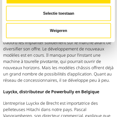
trouve chaque machine et quels codes d’erreurs
s’affichent. Pour le reste, il existe également des
Selectie toestaan
applications de fleet management.
Powerbully a commencé avec un nombre limité de
Weigeren
versions de dumpers à chenilles. La marque souhaite
d’abord les implanter solidement sur le marché avant de
diversifier son offre. Le développement de nouveaux
modèles est en cours. Il manque pour l’instant une
machine à tourelle pivotante, qui pourrait ouvrir de
nouveaux horizons. Mais les modèles châssis offrent déjà
un grand nombre de possibilités d'application. Quant au
réseau de concessionnaires, il se développe peu à peu.
Luyckx, distributeur de
Powerbully en Belgique
L’entreprise Luyckx de Brecht est importatrice des
pelleteuses Hitachi dans notre pays. Pascal
Vangramberen, son directeur commercial, explique que