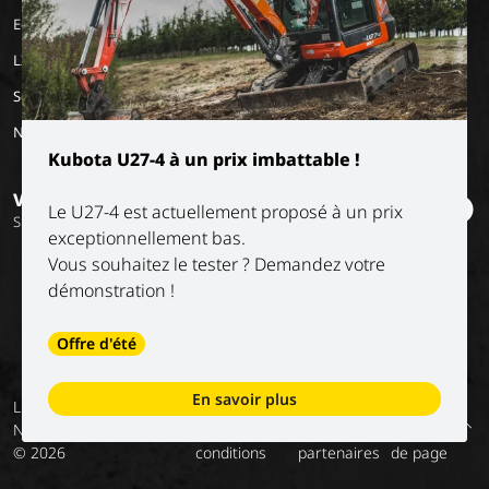
vacances
Notre mission
Eco Applications
L'histoire
LX Used Equipment
Sociétés de location
New old stock
Kubota U27-4 à un prix imbattable !
Vous voulez rester informé ?
Le U27-4 est actuellement proposé à un prix
Suivez nos réseaux sociaux
exceptionnellement bas.
Vous souhaitez le tester ? Demandez votre
démonstration !
Offre d'été
En savoir plus
Luyckx
Conditions
Privacy
Services
Conditions
Retour
NV
générales
policy
numériques –
de nos
en haut
© 2026
conditions
partenaires
de page