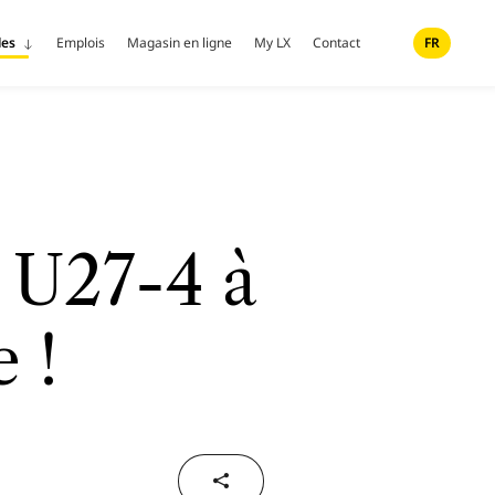
les
Emplois
Magasin en ligne
My LX
Contact
FR
 U27-4 à
 !