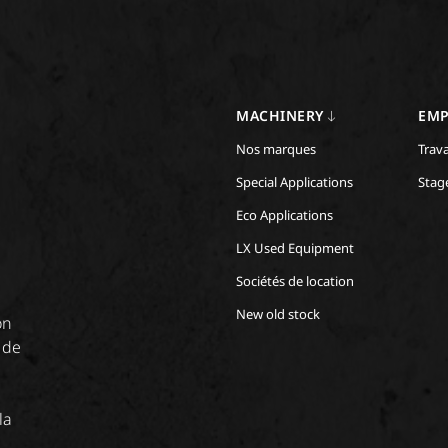
MACHINERY
EMP
Nos marques
Trava
Special Applications
Stag
Eco Applications
LX Used Equipment
Sociétés de location
New old stock
on
 de
la