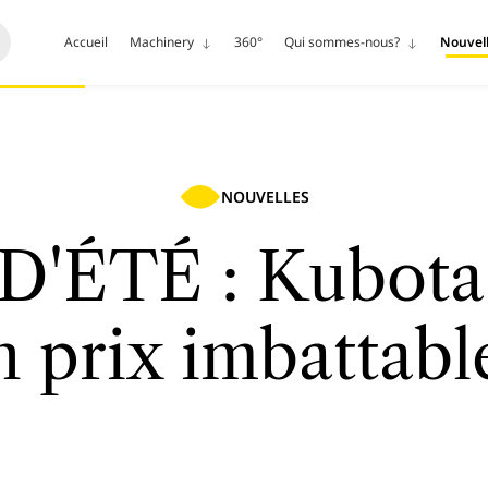
Accueil
Machinery
360°
Qui sommes-nous?
Nouvel
NOUVELLES
'ÉTÉ : Kubota
n prix imbattable