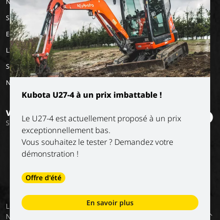
Nos marques
Travailler chez Luyckx
Notre vision
Stage/emploi de
Special Applications
vacances
Notre mission
Eco Applications
L'histoire
LX Used Equipment
Sociétés de location
New old stock
Kubota U27-4 à un prix imbattable !
Vous voulez rester informé ?
Le U27-4 est actuellement proposé à un prix
Suivez nos réseaux sociaux
exceptionnellement bas.
Vous souhaitez le tester ? Demandez votre
démonstration !
Offre d'été
En savoir plus
Luyckx
Conditions
Privacy
Services
Conditions
Retour
NV
générales
policy
numériques –
de nos
en haut