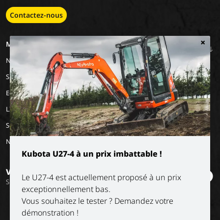
Contactez-nous
×
MACHINERY
EMPLOIS
A PROPOS DE
NOUS
Nos marques
Travailler chez Luyckx
Notre vision
Stage/emploi de
Special Applications
vacances
Notre mission
Eco Applications
L'histoire
LX Used Equipment
Sociétés de location
New old stock
Kubota U27-4 à un prix imbattable !
Vous voulez rester informé ?
Le U27-4 est actuellement proposé à un prix
Suivez nos réseaux sociaux
exceptionnellement bas.
Vous souhaitez le tester ? Demandez votre
démonstration !