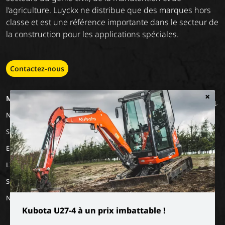
l’agriculture. Luyckx ne distribue que des marques hors
classe et est une référence importante dans le secteur de
la construction pour les applications spéciales.
Contactez-nous
×
MACHINERY
EMPLOIS
A PROPOS DE
NOUS
Nos marques
Travailler chez Luyckx
Notre vision
Stage/emploi de
Special Applications
vacances
Notre mission
Eco Applications
L'histoire
LX Used Equipment
Sociétés de location
New old stock
Kubota U27-4 à un prix imbattable !