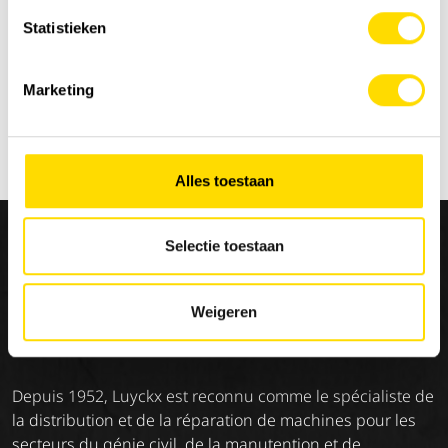
Statistieken
Marketing
Alles toestaan
Retourner à l'aperçu
Selectie toestaan
Weigeren
Nous sommes
Luyckx
, Minds & Machinery.
Depuis 1952, Luyckx est reconnu comme le spécialiste de
la distribution et de la réparation de machines pour les
secteurs du génie civil, de la manutention et de