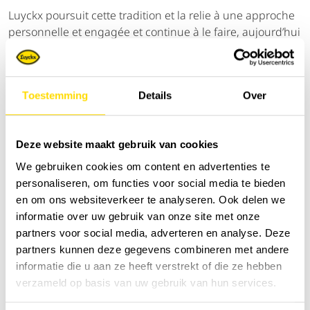
Luyckx poursuit cette tradition et la relie à une approche
personnelle et engagée et continue à le faire, aujourd’hui
et demain. Après toutes ces années, Luyckx continue à
être fortement liée avec le secteur où tout commença:
l’agriculture.
Toestemming
Details
Over
agriculture.newholland.com
cnhcapital.com
Deze website maakt gebruik van cookies
We gebruiken cookies om content en advertenties te
personaliseren, om functies voor social media te bieden
Trier par:
en om ons websiteverkeer te analyseren. Ook delen we
informatie over uw gebruik van onze site met onze
partners voor social media, adverteren en analyse. Deze
partners kunnen deze gegevens combineren met andere
informatie die u aan ze heeft verstrekt of die ze hebben
verzameld op basis van uw gebruik van hun services.