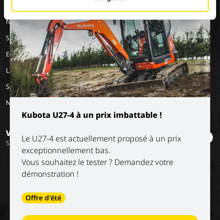
×
MACHINERY
EMPLOIS
A PROPOS DE
NOUS
Nos marques
Travailler chez Luyckx
Notre vision
Stage/emploi de
Special Applications
vacances
Notre mission
Eco Applications
L'histoire
LX Used Equipment
Sociétés de location
New old stock
Kubota U27-4 à un prix imbattable !
Vous voulez rester informé ?
Le U27-4 est actuellement proposé à un prix
Suivez nos réseaux sociaux
exceptionnellement bas.
Vous souhaitez le tester ? Demandez votre
démonstration !
Offre d'été