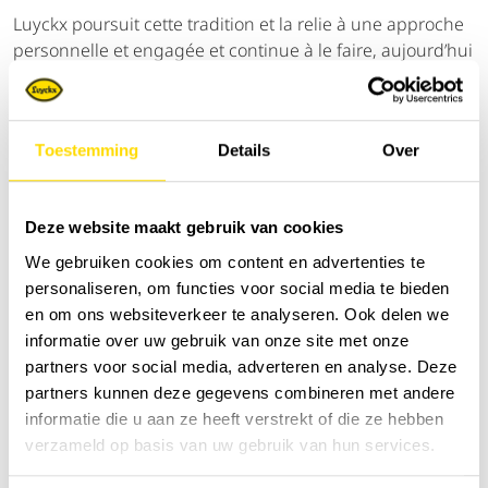
Luyckx poursuit cette tradition et la relie à une approche
personnelle et engagée et continue à le faire, aujourd’hui
et demain. Après toutes ces années, Luyckx continue à
être fortement liée avec le secteur où tout commença:
l’agriculture.
Toestemming
Details
Over
agriculture.newholland.com
cnhcapital.com
Deze website maakt gebruik van cookies
We gebruiken cookies om content en advertenties te
personaliseren, om functies voor social media te bieden
Trier par:
en om ons websiteverkeer te analyseren. Ook delen we
informatie over uw gebruik van onze site met onze
partners voor social media, adverteren en analyse. Deze
partners kunnen deze gegevens combineren met andere
informatie die u aan ze heeft verstrekt of die ze hebben
verzameld op basis van uw gebruik van hun services.