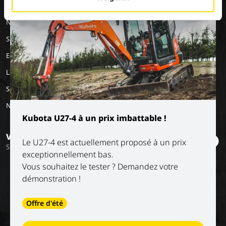
×
MACHINERY
EMPLOIS
A PROPOS DE
NOUS
Nos marques
Travailler chez Luyckx
Notre vision
Stage/emploi de
Special Applications
vacances
Notre mission
Eco Applications
L'histoire
LX Used Equipment
Sociétés de location
New old stock
Kubota U27-4 à un prix imbattable !
Vous voulez rester informé ?
Le U27-4 est actuellement proposé à un prix
Suivez nos réseaux sociaux
exceptionnellement bas.
Vous souhaitez le tester ? Demandez votre
démonstration !
Offre d'été