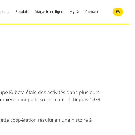
les
Emplois
Magasin en ligne
My LX
Contact
FR
oupe Kubota étale des activités dans plusieurs
remière mini-pelle sur le marché. Depuis 1979
ette coopération résulte en une histoire à