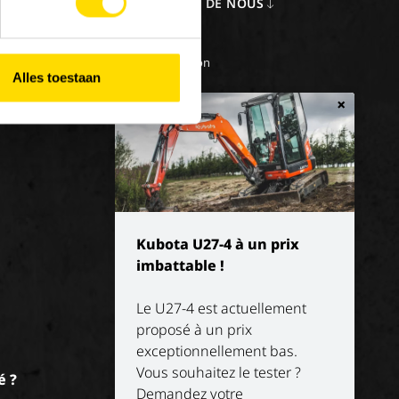
LOIS
A PROPOS DE NOUS
iller chez Luyckx
Notre vision
e/emploi de vacances
Notre mission
Alles toestaan
L'histoire
×
Kubota U27-4 à un prix
imbattable !
Le U27-4 est actuellement
proposé à un prix
exceptionnellement bas.
Vous souhaitez le tester ?
é ?
Demandez votre