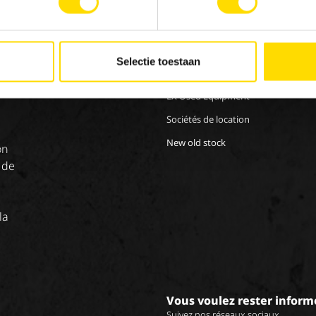
MACHINERY
EMP
Nos marques
Trava
Special Applications
Stag
Selectie toestaan
Eco Applications
LX Used Equipment
Sociétés de location
New old stock
on
 de
la
Vous voulez rester inform
Suivez nos réseaux sociaux