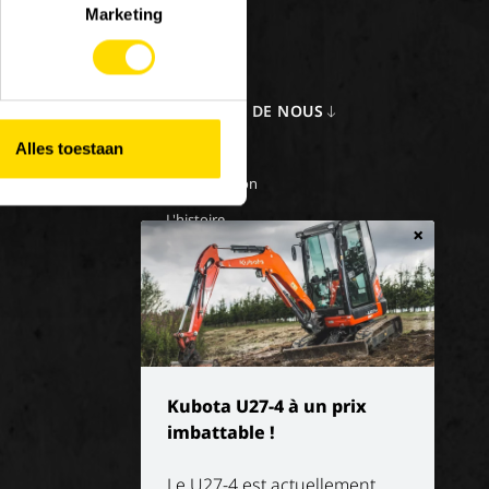
Marketing
LOIS
A PROPOS DE NOUS
iller chez Luyckx
Notre vision
Alles toestaan
e/emploi de vacances
Notre mission
L'histoire
×
Kubota U27-4 à un prix
imbattable !
Le U27-4 est actuellement