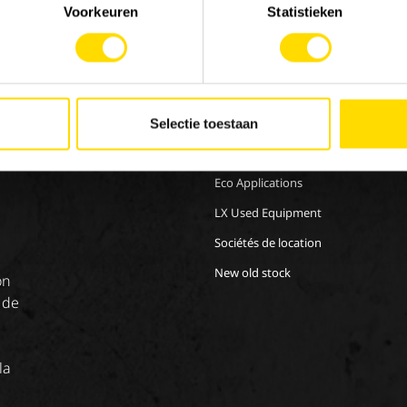
Voorkeuren
Statistieken
MACHINERY
EMP
Nos marques
Trava
Selectie toestaan
Special Applications
Stag
Eco Applications
LX Used Equipment
Sociétés de location
New old stock
on
 de
la