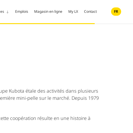
les
Emplois
Magasin en ligne
My LX
Contact
FR
oupe Kubota étale des activités dans plusieurs
remière mini-pelle sur le marché. Depuis 1979
ette coopération résulte en une histoire à