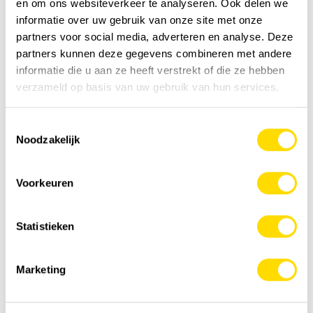
en om ons websiteverkeer te analyseren. Ook delen we
Excavatrices minières
informatie over uw gebruik van onze site met onze
partners voor social media, adverteren en analyse. Deze
partners kunnen deze gegevens combineren met andere
informatie die u aan ze heeft verstrekt of die ze hebben
verzameld op basis van uw gebruik van hun services.
Toestemmingsselectie
Noodzakelijk
Voorkeuren
Statistieken
Camions miniers
Marketing